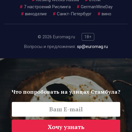
#
7 настроений Рислинга
#
GermanWineDay
#
виноделие
#
Санкт-Петербург
#
вино
© 2026 Euromag.ru
18+
Вопросы и предложения:
sp@euromag.ru
Что попробовать на улицах Стамбула?
Хочу узнать