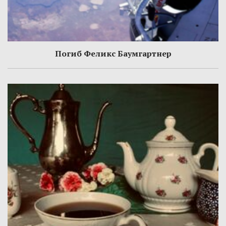
Погиб Феликс Баумгартнер