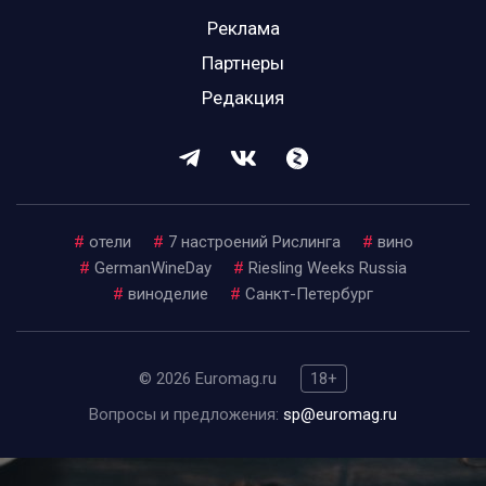
Реклама
Партнеры
Редакция
#
отели
#
7 настроений Рислинга
#
вино
#
GermanWineDay
#
Riesling Weeks Russia
#
виноделие
#
Санкт-Петербург
© 2026 Euromag.ru
18+
Вопросы и предложения:
sp@euromag.ru