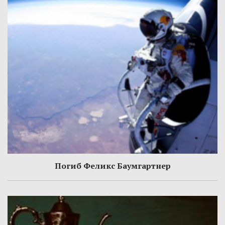
Погиб Феликс Баумгартнер