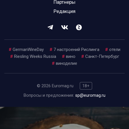
Партнеры
Редакция
#
GermanWineDay
#
7 настроений Рислинга
#
отели
#
Riesling Weeks Russia
#
вино
#
Санкт-Петербург
#
виноделие
© 2026 Euromag.ru
18+
Вопросы и предложения:
sp@euromag.ru