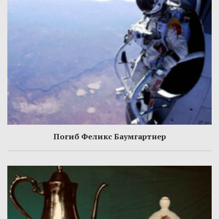
Погиб Феликс Баумгартнер