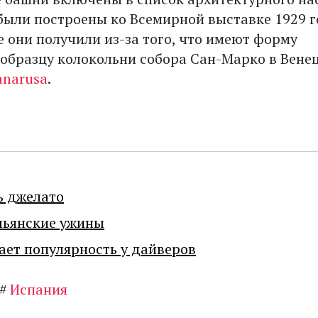
были построены ко Всемирной выставке 1929 г
е они получили из-за того, что имеют форму
 образцу колокольни собора Сан-Марко в Вене
anarusa
.
ь джелато
льянские ужины
ает популярность у дайверов
#
Испания