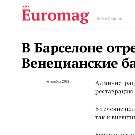
Всё о Европе
В Барселоне отр
Венецианские б
Администраци
6 ноября 2012
реставрацию 
В течение по
так и внешних
Венецианские