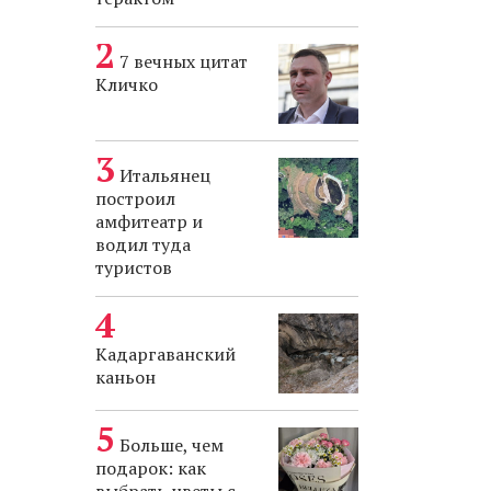
7 вечных цитат
Кличко
Итальянец
построил
амфитеатр и
водил туда
туристов
Кадаргаванский
каньон
Больше, чем
подарок: как