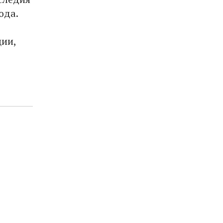
ода.
ции,