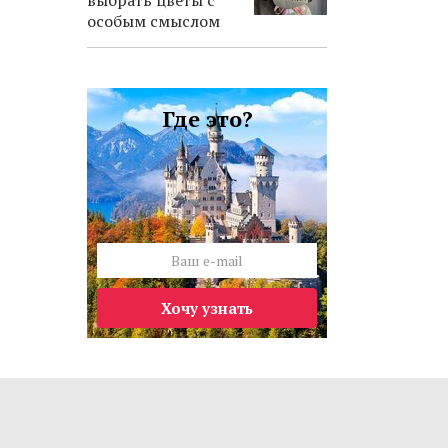
выбрать цветы с
особым смыслом
Где это?
Хочу узнать