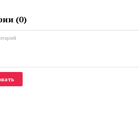
ии (
0
)
вать