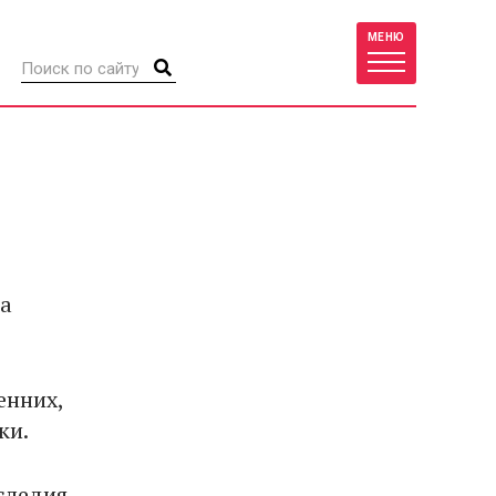
МЕНЮ
на
енних,
ки.
следия