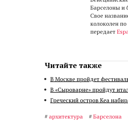
Барселоны и 
Свое названи
колоколен по
передает
Esp
Читайте также
В Москве пройдет фестивал
В «Сыроварне» пройдут ита
Греческий остров Кеа набир
#
архитектура
#
Барселона