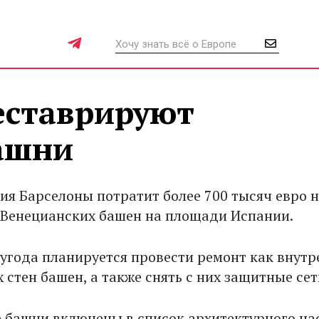
еставрируют
ашни
я Барселоны потратит более 700 тысяч евро 
Венецианских башен на площади Испании.
лугода планируется провести ремонт как внутр
 стен башен, а также снять с них защитные сет
 башни включены в список архитектурного на