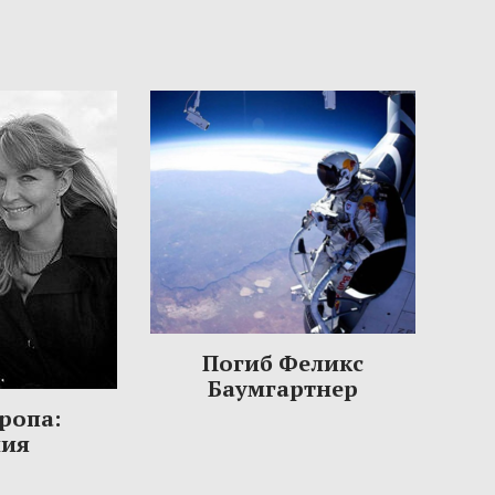
Погиб Феликс
Баумгартнер
ропа:
ния