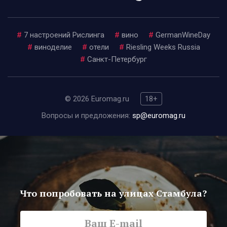
#
7 настроений Рислинга
#
вино
#
GermanWineDay
#
виноделие
#
отели
#
Riesling Weeks Russia
#
Санкт-Петербург
© 2026 Euromag.ru
18+
Вопросы и предложения:
sp@euromag.ru
Что попробовать на улицах Стамбула?