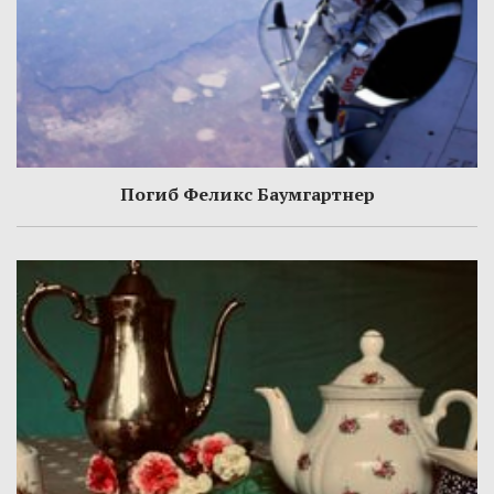
Погиб Феликс Баумгартнер