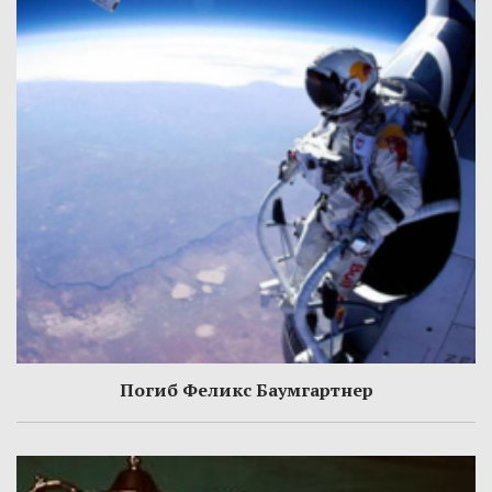
Погиб Феликс Баумгартнер