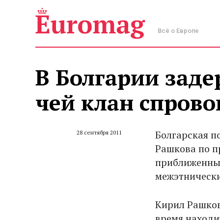
Всё о Европе
В Болгарии заде
чей клан спров
Болгарская п
28 сентября 2011
Рашкова по п
приближенных
межэтнически
Кирил Рашков
время находи