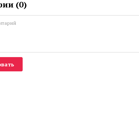
ии (
0
)
вать