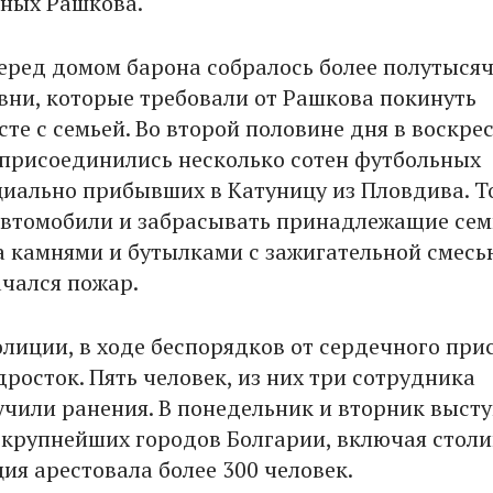
ных Рашкова.
перед домом барона собралось более полутыся
вни, которые требовали от Рашкова покинуть
те с семьей. Во второй половине дня в воскрес
присоединились несколько сотен футбольных
циально прибывших в Катуницу из Пловдива. Т
автомобили и забрасывать принадлежащие сем
 камнями и бутылками с зажигательной смесью
ачался пожар.
лиции, в ходе беспорядков от сердечного при
росток. Пять человек, из них три сотрудника
учили ранения. В понедельник и вторник выст
 крупнейших городов Болгарии, включая столи
ия арестовала более 300 человек.