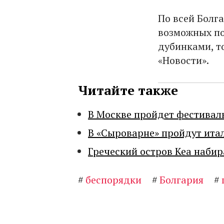
По всей Болг
возможных по
дубинками, т
«Новости».
Читайте также
В Москве пройдет фестивал
В «Сыроварне» пройдут ита
Греческий остров Кеа набир
#
беспорядки
#
Болгария
#