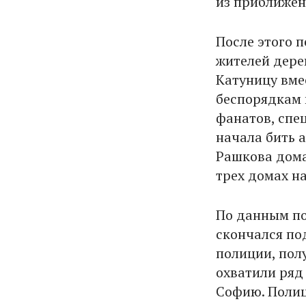
из приближен
После этого 
жителей дере
Катуницу вмес
беспорядкам 
фанатов, спе
начала бить 
Рашкова дома
трех домах н
По данным по
скончался под
полиции, пол
охватили ряд
Софию. Полиц