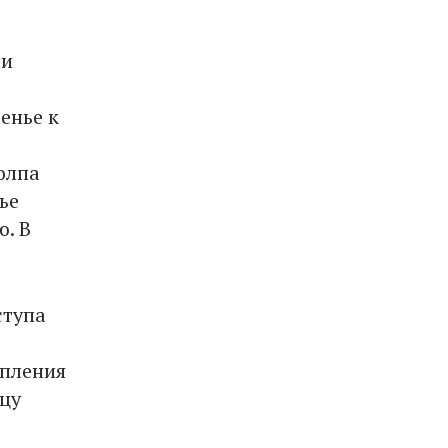
чи
енье к
олпа
ье
. В
ступа
упления
цу