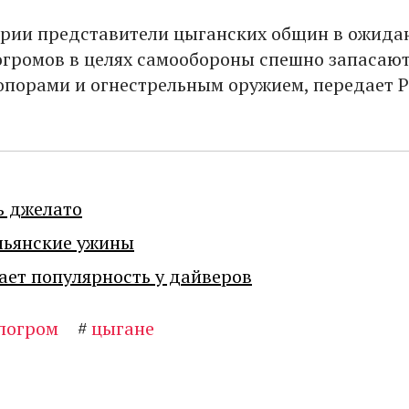
арии представители цыганских общин в ожида
громов в целях самообороны спешно запасаю
опорами и огнестрельным оружием, передает 
ь джелато
льянские ужины
ает популярность у дайверов
погром
#
цыгане