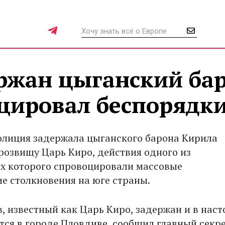
ржан цыганский бар
оцировал беспорядк
олиция задержала цыганского барона Кирила
розвищу Царь Киро, действия одного из
 которого спровоцировали массовые
е столкновения на юге страны.
, известный как Царь Киро, задержан и в нас
тся в городе Пловдиве, сообщил главный секр