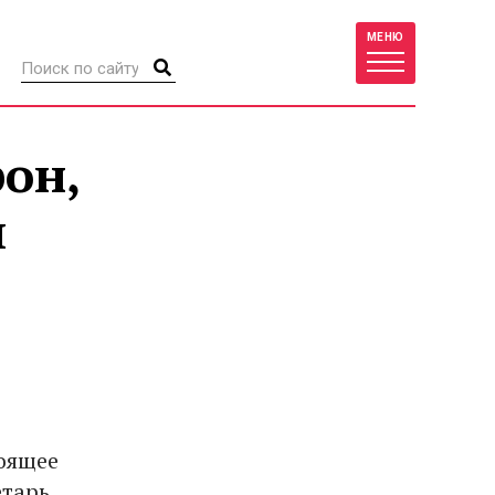
МЕНЮ
он,
и
тоящее
етарь