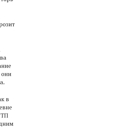
розит
а
ава
ание
 они
а.
ак в
ревне
ДТП
одним