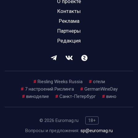
О проекте
Контакты
Реклама
Партнеры
Редакция
#
Riesling Weeks Russia
#
отели
#
7 настроений Рислинга
#
GermanWineDay
#
виноделие
#
Санкт-Петербург
#
вино
© 2026 Euromag.ru
18+
Вопросы и предложения:
sp@euromag.ru