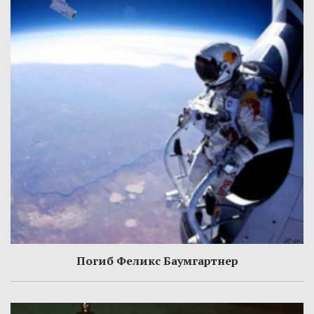
Погиб Феликс Баумгартнер