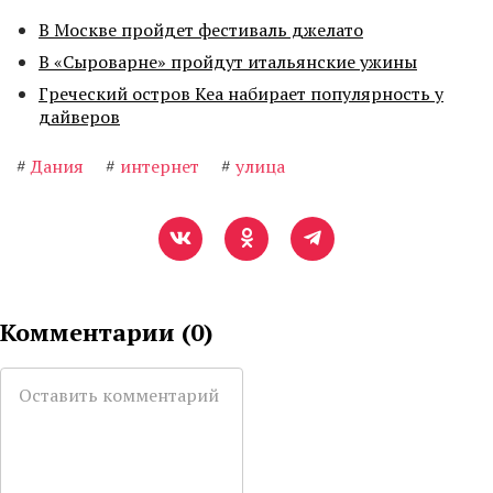
В Москве пройдет фестиваль джелато
В «Сыроварне» пройдут итальянские ужины
Греческий остров Кеа набирает популярность у
дайверов
#
Дания
#
интернет
#
улица
Комментарии (
0
)