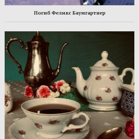
Погиб Феликс Баумгартнер