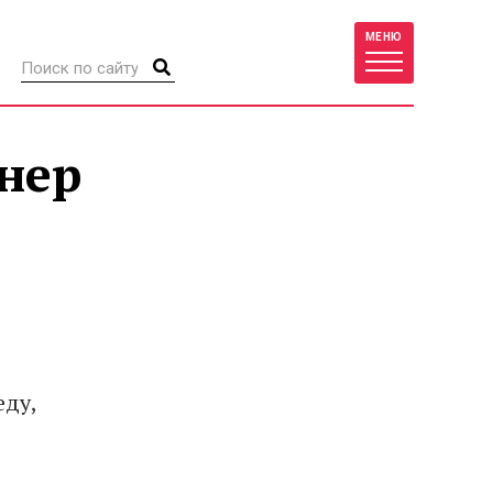
МЕНЮ
нер
еду,