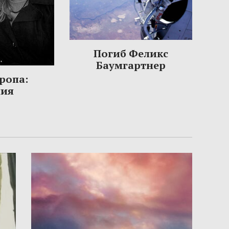
Погиб Феликс
Баумгартнер
ропа:
ния