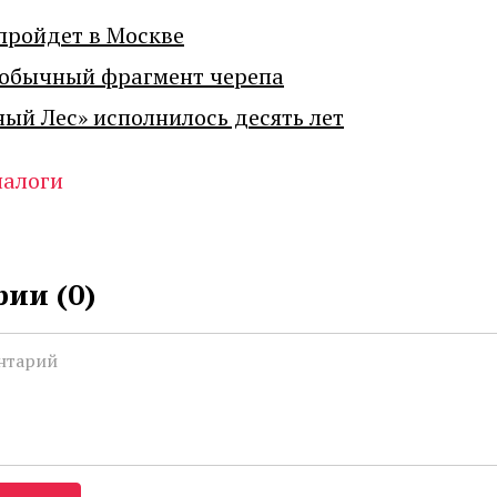
пройдет в Москве
еобычный фрагмент черепа
ный Лес» исполнилось десять лет
налоги
ии (
0
)