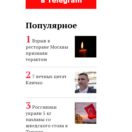
Популярное
Взрыв в
ресторане Москвы
признали
терактом
7 вечных цитат
Кличко
Россиянки
украли 5 кг
пахлавы со
шведского стола в
Турции