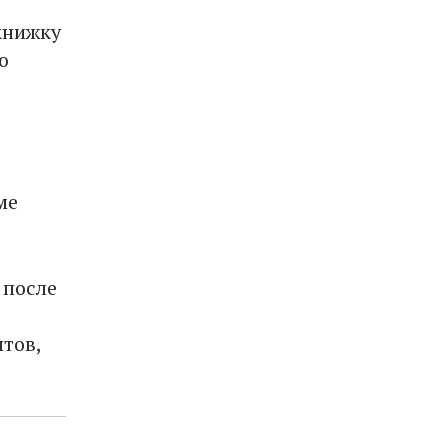
книжку
ю
ме
 после
тов,