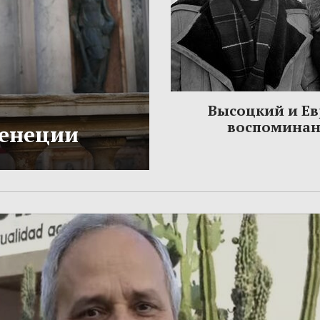
Высоцкий и Ев
воспомина
Венеции