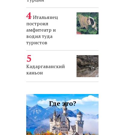
Итальянец
построил
амфитеатр и
водил туда
туристов
Кадаргаванский
каньон
Где это?