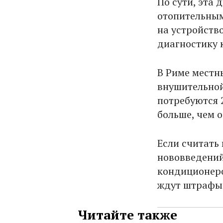
По сути, эта
отопительным
на устройств
диагностику 
В Риме местн
внушительной
потребуются 2
больше, чем 
Если считать 
нововведений
кондиционеро
ждут штрафы 
Читайте также