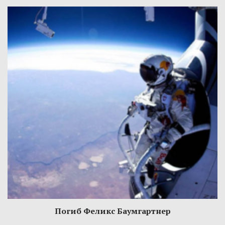
Погиб Феликс Баумгартнер