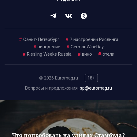
#
Санкт-Петербург
#
7 настроений Рислинга
#
виноделие
#
GermanWineDay
#
Riesling Weeks Russia
#
вино
#
отели
© 2026 Euromag.ru
18+
Вопросы и предложения:
sp@euromag.ru
Что попробовать на улицах Стамбула?