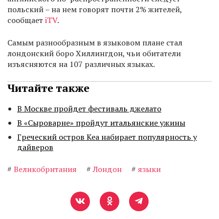
польский – на нем говорят почти 2% жителей,
сообщает
iTV
.
Самым разнообразным в языковом плане стал
лондонский боро Хиллингдон, чьи обитатели
изъясняются на 107 различных языках.
Читайте также
В Москве пройдет фестиваль джелато
В «Сыроварне» пройдут итальянские ужины
Греческий остров Кеа набирает популярность у
дайверов
#
Великобритания
#
Лондон
#
языки