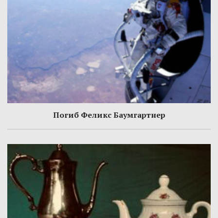
Погиб Феликс Баумгартнер