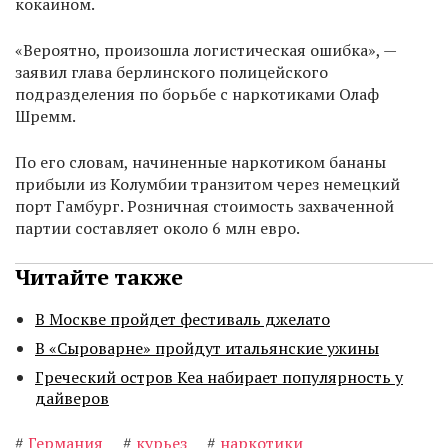
кокаином.
«Вероятно, произошла логистическая ошибка», —
заявил глава берлинского полицейского
подразделения по борьбе с наркотиками Олаф
Шремм.
По его словам, начиненные наркотиком бананы
прибыли из Колумбии транзитом через немецкий
порт Гамбург. Розничная стоимость захваченной
партии составляет около 6 млн евро.
Читайте также
В Москве пройдет фестиваль джелато
В «Сыроварне» пройдут итальянские ужины
Греческий остров Кеа набирает популярность у
дайверов
#
Германия
#
курьез
#
наркотики