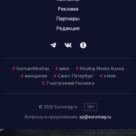
Реклама
Партнеры
Редакция
#
GermanWineDay
#
вино
#
Riesling Weeks Russia
#
виноделие
#
Санкт-Петербург
#
отели
#
7 настроений Рислинга
© 2026 Euromag.ru
18+
Вопросы и предложения:
sp@euromag.ru