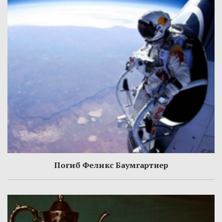
Погиб Феликс Баумгартнер