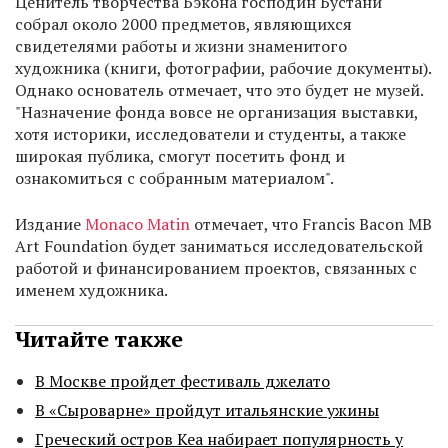
Ценитель творчества Бэкона господин Бустани
собрал около 2000 предметов, являющихся
свидетелями работы и жизни знаменитого
художника (книги, фотографии, рабочие документы).
Однако основатель отмечает, что это будет не музей.
"Назначение фонда вовсе не организация выставки,
хотя историки, исследователи и студенты, а также
широкая публика, смогут посетить фонд и
ознакомиться с собранным материалом".
Издание
Monaco Matin
отмечает, что Francis Bacon MB
Art Foundation будет заниматься исследовательской
работой и финансированием проектов, связанных с
именем художника.
Читайте также
В Москве пройдет фестиваль джелато
В «Сыроварне» пройдут итальянские ужины
Греческий остров Кеа набирает популярность у