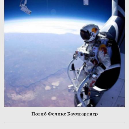
Погиб Феликс Баумгартнер