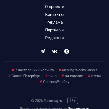
О проекте
Контакты
Реклама
Партнеры
Редакция
#
7 настроений Рислинга
#
Riesling Weeks Russia
#
Санкт-Петербург
#
вино
#
виноделие
#
отели
#
GermanWineDay
© 2026 Euromag.ru
18+
Вопросы и предложения:
sp@euromag.ru