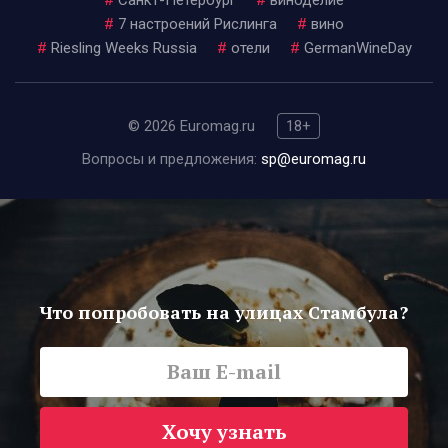
#
Санкт-Петербург
#
виноделие
#
7 настроений Рислинга
#
вино
#
Riesling Weeks Russia
#
отели
#
GermanWineDay
© 2026 Euromag.ru
18+
Вопросы и предложения:
sp@euromag.ru
Что попробовать на улицах Стамбула?
Хочу узнать