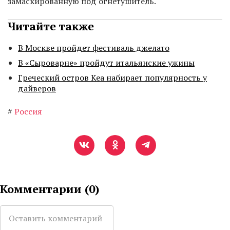
замаскированную под огнетушитель.
Читайте также
В Москве пройдет фестиваль джелато
В «Сыроварне» пройдут итальянские ужины
Греческий остров Кеа набирает популярность у
дайверов
#
Россия
Комментарии (
0
)