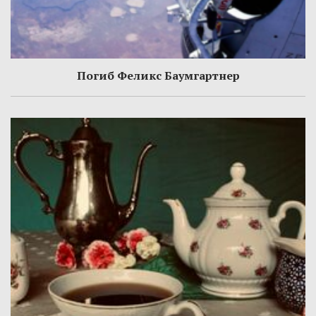
Погиб Феликс Баумгартнер