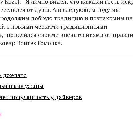
ý Kozel! Я лично видел, что каждый гость иск
веселился от души. А в следующем году мы
 продолжим добрую традицию и познакомим н
ей с новыми ческими традиционными
,- поделился своими впечатлениями от праздн
вовар Войтех Гомолка.
ь джелато
льянские ужины
ает популярность у дайверов
я