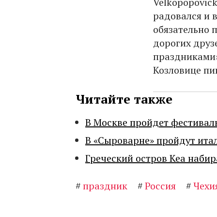
Velkopopovick
радовался и 
обязательно
дорогих друз
праздниками»
Козловице пи
Читайте также
В Москве пройдет фестивал
В «Сыроварне» пройдут ита
Греческий остров Кеа набир
#
праздник
#
Россия
#
Чехи