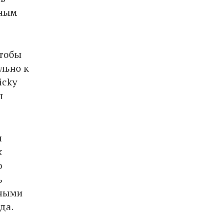
вным
чтобы
ально к
icky
н
м
х
о
ь
нными
да.