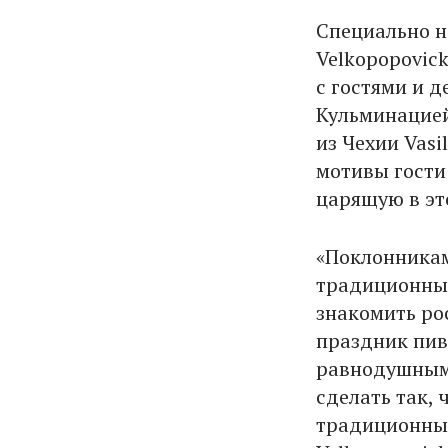
Специально н
Velkopopovick
с гостями и 
Кульминацией
из Чехии Vas
мотивы гости
царящую в эт
«Поклонникам
традиционны
знакомить ро
праздник пив
равнодушными
сделать так,
традиционным