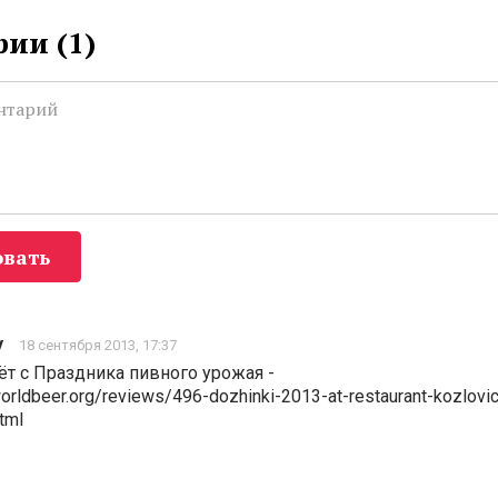
ии (
1
)
вать
y
18 сентября 2013, 17:37
т с Праздника пивного урожая -
orldbeer.org/reviews/496-dozhinki-2013-at-restaurant-kozlovi
tml