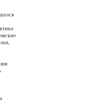
бщался
ектива
чешские
лья,
аши
ь
и