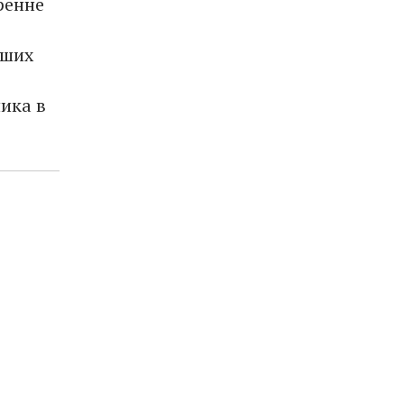
ренне
аших
ика в