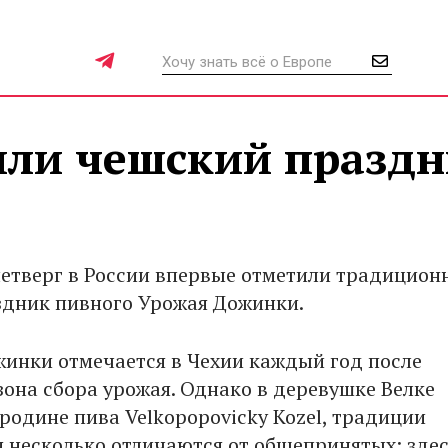
или чешский празд
етверг в России впервые отметили традицион
дник пивного Урожая Дожинки.
инки отмечается в Чехии каждый год после
зона сбора урожая. Однако в деревушке Велке
родине пива Velkopopovicky Kozel, традиции
 несколько отличаются от общепринятых: зде