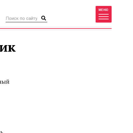
МЕНЮ
ник
ный
сь