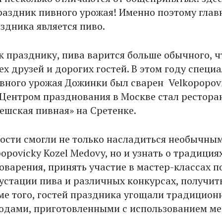
раздник пивного урожая! Именно поэтому гла
здника является пиво.
к празднику, пива варится больше обычного, 
ех друзей и дорогих гостей. В этом году специ
вного урожая Дожинки был сварен Velkopopov
 Центром празднования в Москве стал рестора
Чешская пивная» на Сретенке.
 гости смогли не только насладиться необычны
opovicky Kozel Medovy, но и узнать о традиция
оварения, принять участие в мастер-классах п
густации пива и различных конкурсах, получит
ме того, гостей праздника угощали традицио
дами, приготовленными с использованием ме