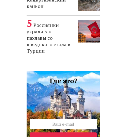
каньон
Россиянки
украли 5 кг
пахлавы со
шведского стола в
Турции
Где это?