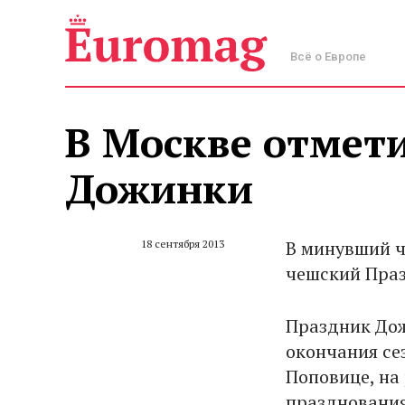
Всё о Европе
В Москве отмет
Дожинки
В минувший ч
18 сентября 2013
чешский Праз
Праздник Дож
окончания се
Поповице, на 
празднования