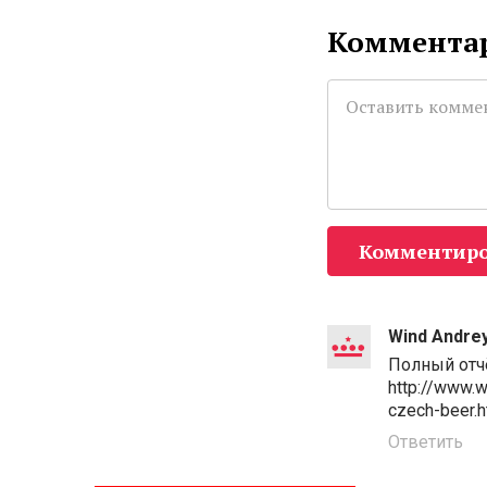
Комментар
Комментиро
Wind Andre
Полный отчё
http://www.w
czech-beer.h
Ответить