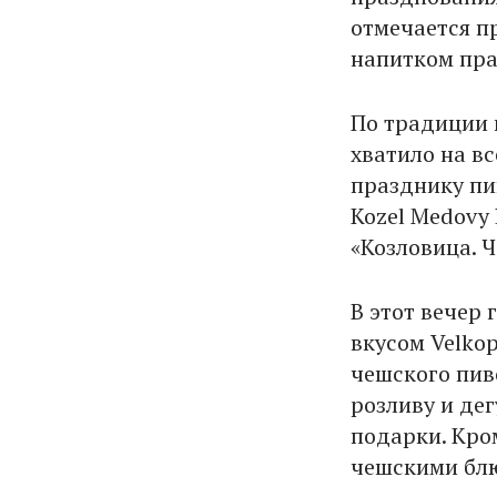
отмечается п
напитком пра
По традиции 
хватило на вс
празднику пи
Kozel Medovy
«Козловица. 
В этот вечер
вкусом Velkop
чешского пив
розливу и де
подарки. Кро
чешскими блю