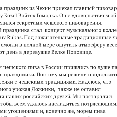
а праздник из Чехии приехал главный пивовар
y Kozel Войтех Гомолка. Он с удовольствием о
делился секретами чешского пивоварения.
 праздника стал концерт музыкального колл
iluv Rubas. Под зажигательные традиционные 
 смогли в полной мере ощутить атмосферу весе
от день в деревушке Велке Поповице.
 чешского пива в России пришлись по душе н
е праздниики. Поэтому мы решили продолжит
ссиян с чешскими традициями. Надеюсь, что
ного урожая Дожинки, также не оставил
 наших российских друзей. Мы постарались
 чтобы всем удалось насладиться потрясающим
и угощениями и, конечно же, морем пива