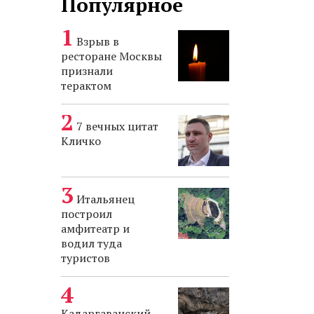
Популярное
Взрыв в
ресторане Москвы
признали
терактом
7 вечных цитат
Кличко
Итальянец
построил
амфитеатр и
водил туда
туристов
Кадаргаванский