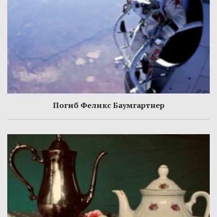
Погиб Феликс Баумгартнер