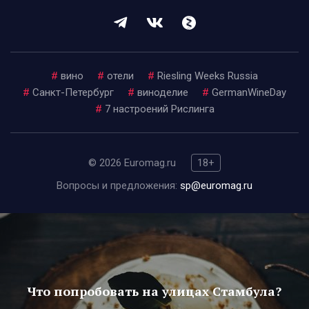
#
вино
#
отели
#
Riesling Weeks Russia
#
Санкт-Петербург
#
виноделие
#
GermanWineDay
#
7 настроений Рислинга
© 2026 Euromag.ru
18+
Вопросы и предложения:
sp@euromag.ru
Что попробовать на улицах Стамбула?