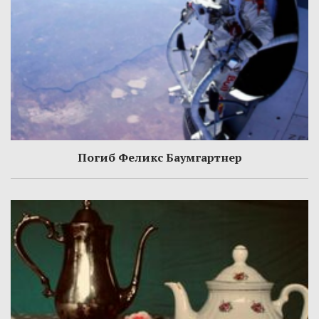
Погиб Феликс Баумгартнер