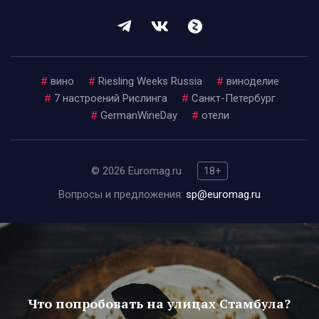
#
вино
#
Riesling Weeks Russia
#
виноделие
#
7 настроений Рислинга
#
Санкт-Петербург
#
GermanWineDay
#
отели
© 2026 Euromag.ru
18+
Вопросы и предложения:
sp@euromag.ru
Что попробовать на улицах Стамбула?