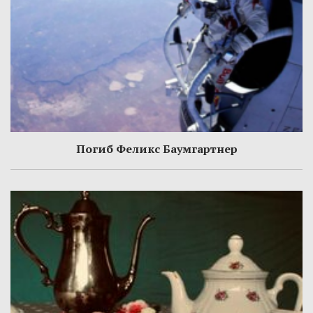
Погиб Феликс Баумгартнер