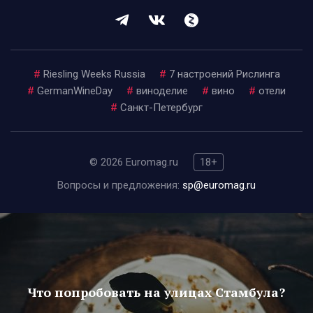
#
Riesling Weeks Russia
#
7 настроений Рислинга
#
GermanWineDay
#
виноделие
#
вино
#
отели
#
Санкт-Петербург
© 2026 Euromag.ru
18+
Вопросы и предложения:
sp@euromag.ru
Что попробовать на улицах Стамбула?