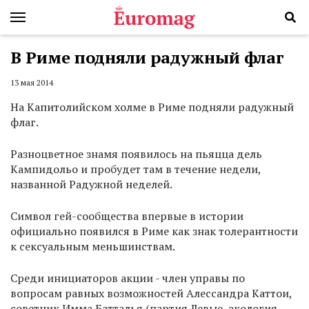
В Риме подняли радужный флаг
13 мая 2014
На Капитолийском холме в Риме подняли радужный
флаг.
Разноцветное знамя появилось на пьяцца дель
Кампидольо и пробудет там в течение недели,
названной Радужной неделей.
Символ гей-сообщества впервые в истории
официально появился в Риме как знак толерантности
к сексуальным меньшинствам.
Среди инициаторов акции - член управы по
вопросам равных возможностей Алессандра Каттои,
советник Имма Батталья (партия Левые, экология,