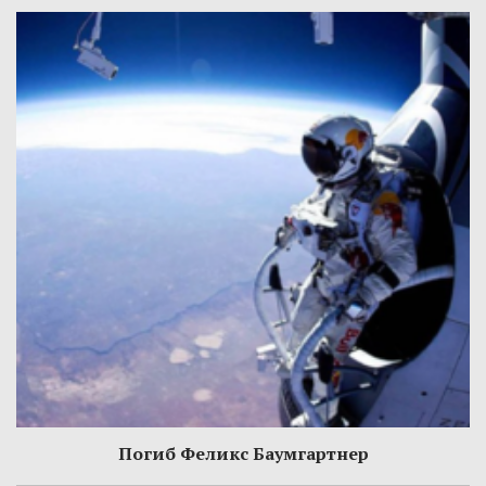
Погиб Феликс Баумгартнер