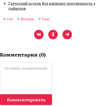
Греческий остров Кеа набирает популярность у
дайверов
#
геи
#
Италия
#
Рим
Комментарии (
0
)
Комментировать