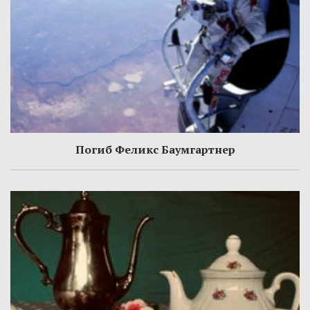
Погиб Феликс Баумгартнер