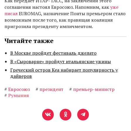
Как передает ИТАР-ТАСС, на заключении этого
соглашения настоял Евросоюз. Напомним, как
уже
писал
EUROMAG, назначение Понты премьером стало
возможным после того, как правящая коалиция
пригрозила президенту импичментом.
Читайте также
В Москве пройдет фестиваль джелато
В «Сыроварне» пройдут итальянские ужины
Греческий остров Кеа набирает популярность у
дайверов
#
Евросоюз
#
президент
#
премьер-министр
#
Румыния