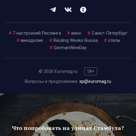
#
7 настроений Рислинга
#
вино
#
Санкт-Петербург
#
виноделие
#
Riesling Weeks Russia
#
отели
#
GermanWineDay
© 2026 Euromag.ru
18+
Вопросы и предложения:
sp@euromag.ru
Что попробовать на улицах Стамбула?