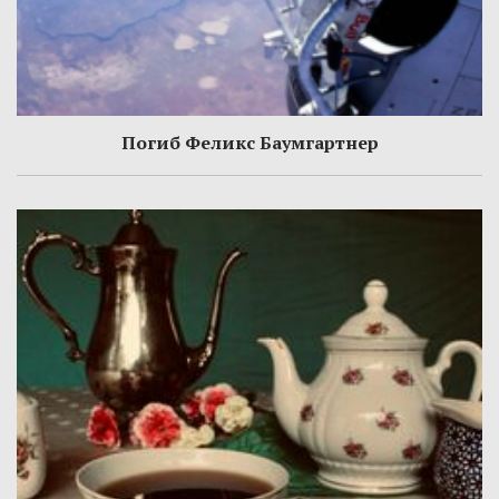
Погиб Феликс Баумгартнер