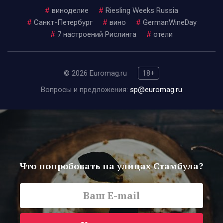
#
виноделие
#
Riesling Weeks Russia
#
Санкт-Петербург
#
вино
#
GermanWineDay
#
7 настроений Рислинга
#
отели
© 2026 Euromag.ru
18+
Вопросы и предложения:
sp@euromag.ru
Что попробовать на улицах Стамбула?