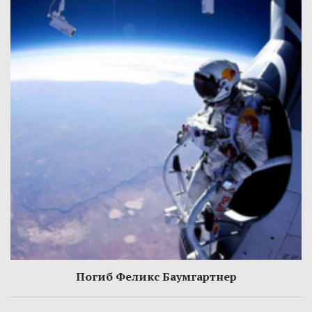
Погиб Феликс Баумгартнер