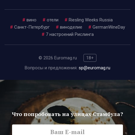
#
вино
#
отели
#
Riesling Weeks Russia
#
Санкт-Петербург
#
виноделие
#
GermanWineDay
#
7 настроений Рислинга
© 2026 Euromag.ru
18+
Вопросы и предложения:
sp@euromag.ru
Что попробовать на улицах Стамбула?