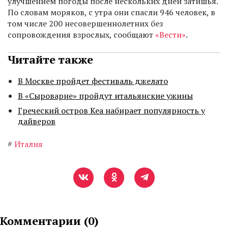
улучшением погоды после нескольких дней затишья.
По словам моряков, с утра они спасли 946 человек, в
том числе 200 несовершеннолетних без
сопровождения взрослых, сообщают
«Вести»
.
Читайте также
В Москве пройдет фестиваль джелато
В «Сыроварне» пройдут итальянские ужины
Греческий остров Кеа набирает популярность у
дайверов
#
Италия
Комментарии (
0
)