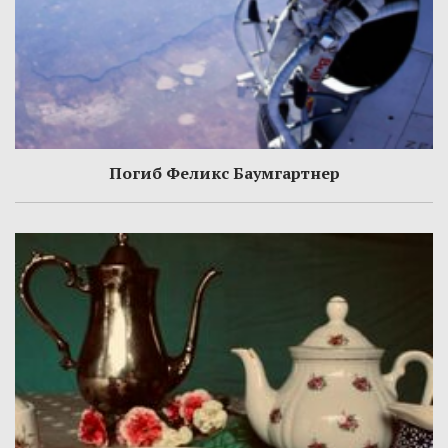
Погиб Феликс Баумгартнер