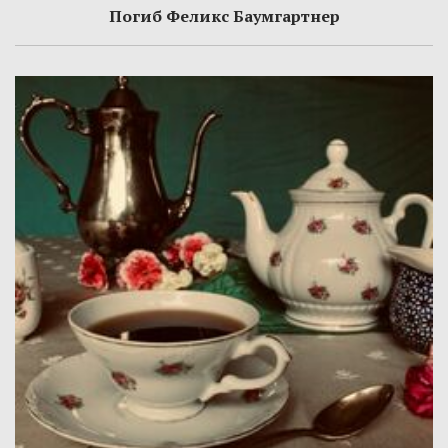
Погиб Феликс Баумгартнер