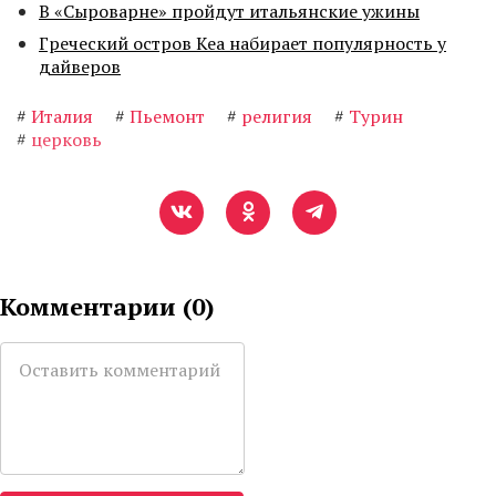
В «Сыроварне» пройдут итальянские ужины
Греческий остров Кеа набирает популярность у
дайверов
#
Италия
#
Пьемонт
#
религия
#
Турин
#
церковь
Комментарии (
0
)