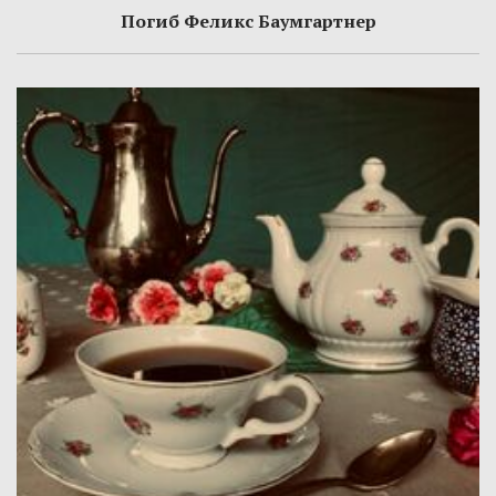
Погиб Феликс Баумгартнер