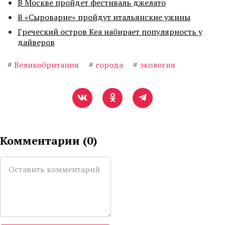
В Москве пройдет фестиваль джелато
В «Сыроварне» пройдут итальянские ужины
Греческий остров Кеа набирает популярность у
дайверов
#
Великобритания
#
города
#
экология
Комментарии (
0
)