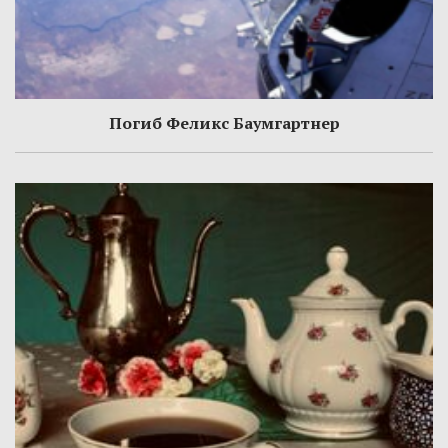
Погиб Феликс Баумгартнер