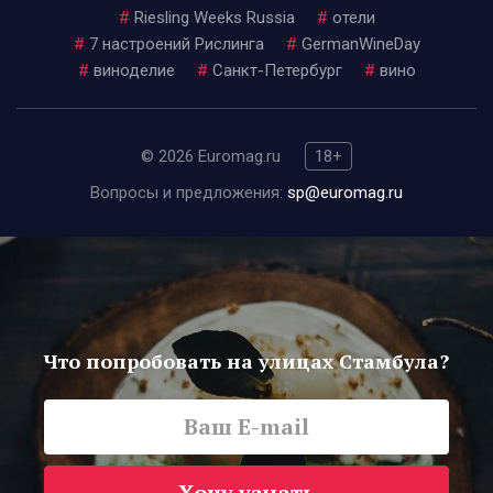
#
Riesling Weeks Russia
#
отели
#
7 настроений Рислинга
#
GermanWineDay
#
виноделие
#
Санкт-Петербург
#
вино
© 2026 Euromag.ru
18+
Вопросы и предложения:
sp@euromag.ru
Что попробовать на улицах Стамбула?
Хочу узнать