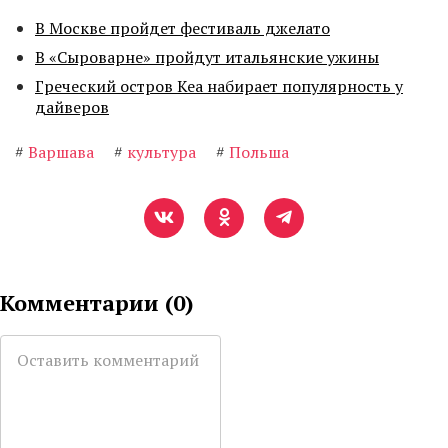
В Москве пройдет фестиваль джелато
В «Сыроварне» пройдут итальянские ужины
Греческий остров Кеа набирает популярность у
дайверов
#
Варшава
#
культура
#
Польша
Комментарии (
0
)