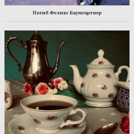
Погиб Феликс Баумгартнер