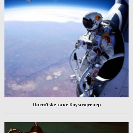
Погиб Феликс Баумгартнер