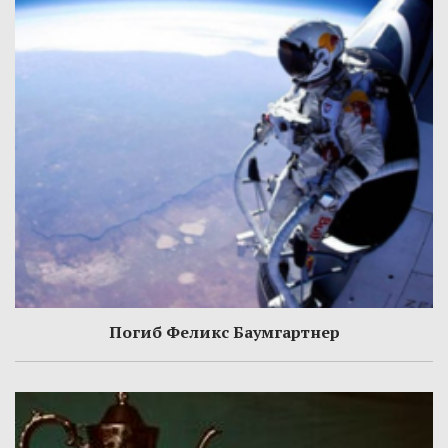
Погиб Феликс Баумгартнер