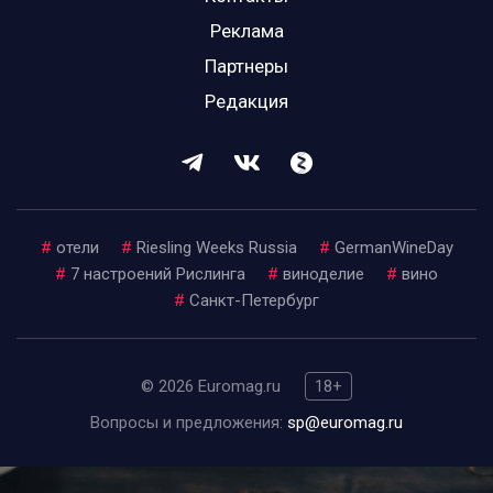
Реклама
Партнеры
Редакция
#
отели
#
Riesling Weeks Russia
#
GermanWineDay
#
7 настроений Рислинга
#
виноделие
#
вино
#
Санкт-Петербург
© 2026 Euromag.ru
18+
Вопросы и предложения:
sp@euromag.ru