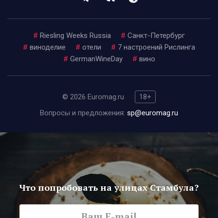
#
Riesling Weeks Russia
#
Санкт-Петербург
#
виноделие
#
отели
#
7 настроений Рислинга
#
GermanWineDay
#
вино
© 2026 Euromag.ru
18+
Вопросы и предложения:
sp@euromag.ru
Что попробовать на улицах Стамбула?