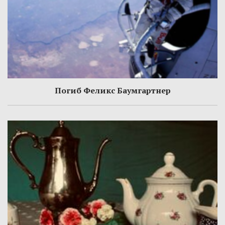
Погиб Феликс Баумгартнер