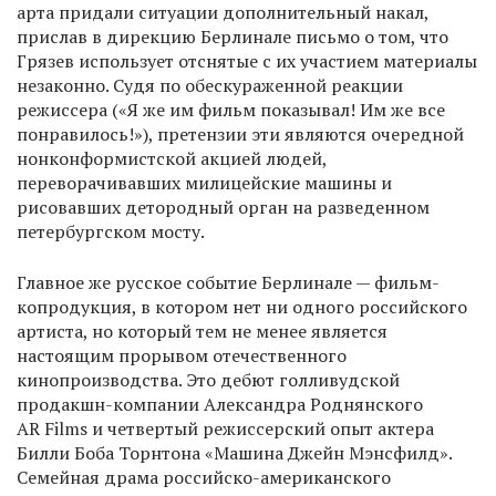
арта придали ситуации дополнительный накал,
прислав в дирекцию Берлинале письмо о том, что
Грязев использует отснятые с их участием материалы
незаконно. Судя по обескураженной реакции
режиссера («Я же им фильм показывал! Им же все
понравилось!»), претензии эти являются очередной
нонконформистской акцией людей,
переворачивавших милицейские машины и
рисовавших детородный орган на разведенном
петербургском мосту.
Главное же русское событие Берлинале — фильм-
копродукция, в котором нет ни одного российского
артиста, но который тем не менее является
настоящим прорывом отечественного
кинопроизводства. Это дебют голливудской
продакшн-компании Александра Роднянского
AR Films и четвертый режиссерский опыт актера
Билли Боба Торнтона «Машина Джейн Мэнсфилд».
Семейная драма российско-американского