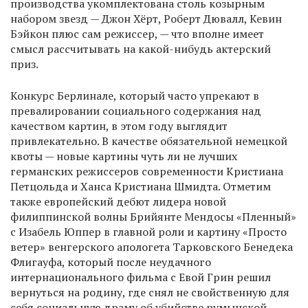
производства укомплектована столь козырным
набором звезд — Джон Хёрт, Роберт Дювалл, Кевин
Бэйкон плюс сам режиссер, — что вполне имеет
смысл рассчитывать на какой-нибудь актерский
приз.
Конкурс Берлинале, который часто упрекают в
превалировании социального содержания над
качеством картин, в этом году выглядит
привлекательно. В качестве обязательной немецкой
квоты — новые картины чуть ли не лучших
германских режиссеров современности Кристиана
Петцольда и Ханса Кристиана Шмидта. Отметим
также европейский дебют лидера новой
филиппинской волны Брийянте Мендосы «Пленный»
с Изабель Юппер в главной роли и картину «Просто
ветер» венгерского апологета Тарковского Бенедека
Флигауфа, который после неудачного
интернационального фильма с Евой Грин решил
вернуться на родину, где снял не свойственную для
себя социальную драму об убийстве румынской