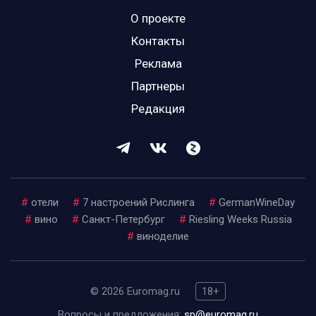
О проекте
Контакты
Реклама
Партнеры
Редакция
#
отели
#
7 настроений Рислинга
#
GermanWineDay
#
вино
#
Санкт-Петербург
#
Riesling Weeks Russia
#
виноделие
© 2026 Euromag.ru
18+
Вопросы и предложения:
sp@euromag.ru