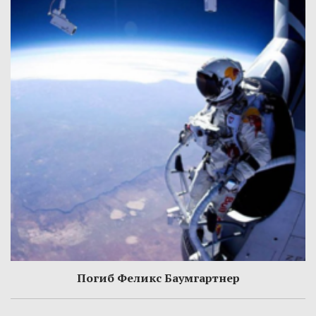
Погиб Феликс Баумгартнер