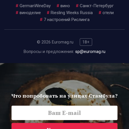
#
GermanWineDay
#
вино
#
Санкт-Петербург
#
виноделие
#
Riesling Weeks Russia
#
отели
#
7 настроений Рислинга
© 2026 Euromag.ru
18+
Вопросы и предложения:
sp@euromag.ru
Что попробовать на улицах Стамбула?