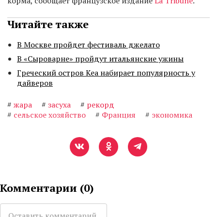
корма, сообщает французское издание
La Tribune
.
Читайте также
В Москве пройдет фестиваль джелато
В «Сыроварне» пройдут итальянские ужины
Греческий остров Кеа набирает популярность у
дайверов
#
жара
#
засуха
#
рекорд
#
сельское хозяйство
#
Франция
#
экономика
Комментарии (
0
)