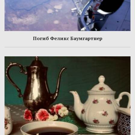
Погиб Феликс Баумгартнер