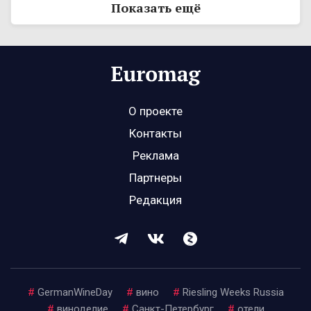
Показать ещё
О проекте
Контакты
Реклама
Партнеры
Редакция
#
GermanWineDay
#
вино
#
Riesling Weeks Russia
#
виноделие
#
Санкт-Петербург
#
отели