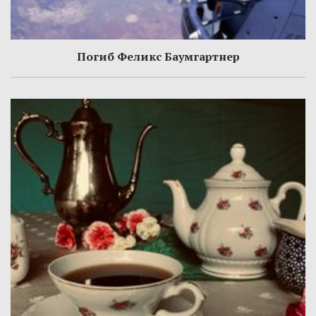
Погиб Феликс Баумгартнер