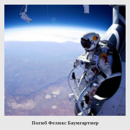
Погиб Феликс Баумгартнер