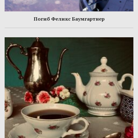
Погиб Феликс Баумгартнер