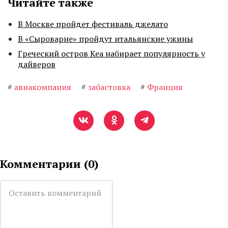
Читайте также
В Москве пройдет фестиваль джелато
В «Сыроварне» пройдут итальянские ужины
Греческий остров Кеа набирает популярность у
дайверов
#
авиакомпания
#
забастовка
#
Франция
Комментарии (
0
)