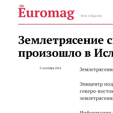
Всё о Европе
Землетрясение с
произошло в Ис
Землетрясени
5 сентября 2014
Эпицентр под
северо-восто
землетрясения
Информации о