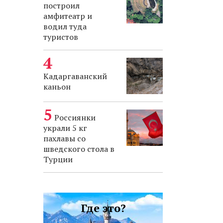
построил
амфитеатр и
водил туда
туристов
Кадаргаванский
каньон
Россиянки
украли 5 кг
пахлавы со
шведского стола в
Турции
Где это?