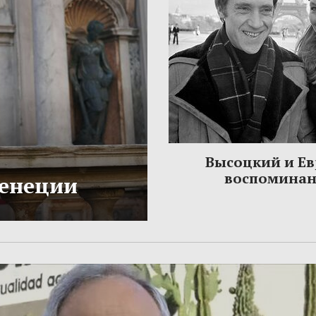
Высоцкий и Ев
воспомина
Венеции