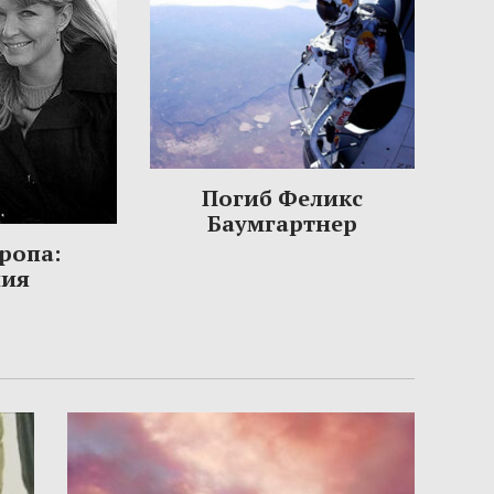
Погиб Феликс
Баумгартнер
ропа:
ния