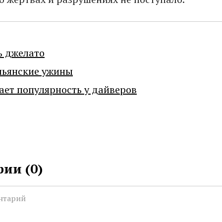
ь джелато
льянские ужины
ает популярность у дайверов
ии (
0
)