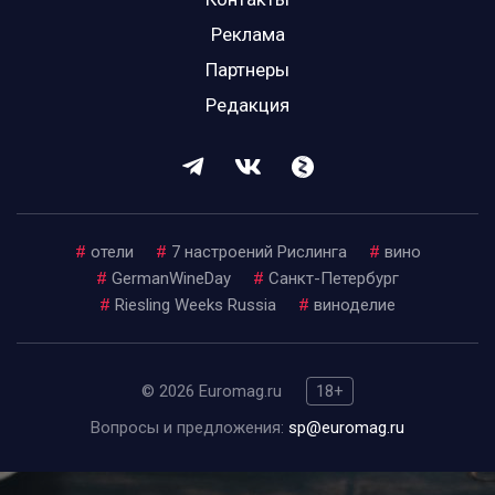
Реклама
Партнеры
Редакция
#
отели
#
7 настроений Рислинга
#
вино
#
GermanWineDay
#
Санкт-Петербург
#
Riesling Weeks Russia
#
виноделие
© 2026 Euromag.ru
18+
Вопросы и предложения:
sp@euromag.ru