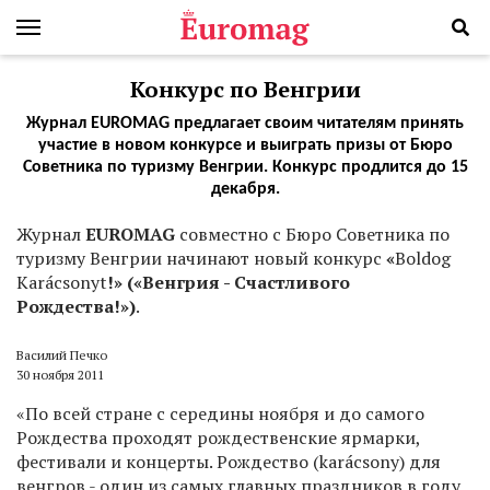
Конкурс по Венгрии
Журнал EUROMAG предлагает своим читателям принять
участие в новом конкурсе и выиграть призы от Бюро
Советника по туризму Венгрии. Конкурс продлится до 15
декабря.
Журнал
EUROMAG
совместно с Бюро Советника по
туризму Венгрии начинают новый конкурс
«
Boldog
Karácsonyt
!
» («Венгрия - Счастливого
Рождества!»)
.
Василий Печко
30 ноября 2011
«По всей стране с середины ноября и до самого
Рождества проходят рождественские ярмарки,
фестивали и концерты. Рождество (karácsony) для
венгров - один из самых главных праздников в году,