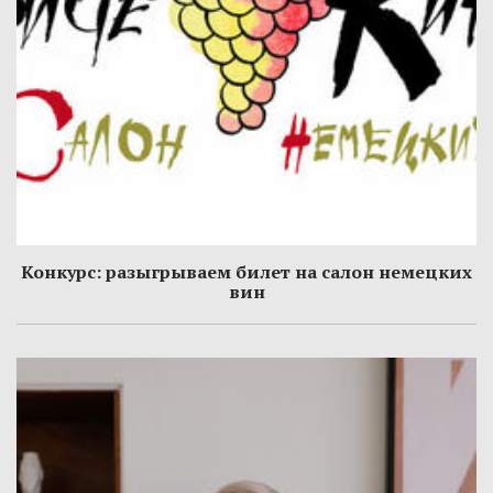
Конкурс: разыгрываем билет на салон немецких
вин