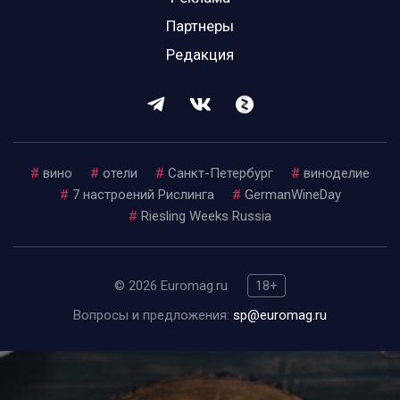
Партнеры
Редакция
#
вино
#
отели
#
Санкт-Петербург
#
виноделие
#
7 настроений Рислинга
#
GermanWineDay
#
Riesling Weeks Russia
© 2026 Euromag.ru
18+
Вопросы и предложения:
sp@euromag.ru