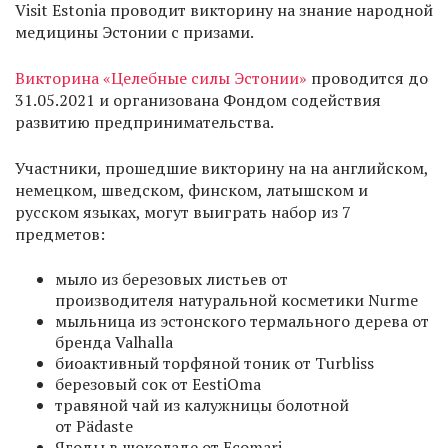
Visit Estonia проводит викторину на знание народной
медицины Эстонии с призами.
Викторина «Целебные силы Эстонии»
проводится до
31.05.2021 и организована Фондом содействия
развитию предпринимательства.
Участники, прошедшие викторину на на английском,
немецком, шведском, финском, латышском и
русском языках, могут выиграть набор из 7
предметов:
мыло из березовых листьев от
производителя натуральной косметики Nurme
мыльница из эстонского термального дерева от
бренда Valhalla
биоактивный торфяной тоник от Turbliss
березовый сок от EestiOma
травяной чай из калужницы болотной
от Pädaste
Ягоды в шоколаде от Ecomari