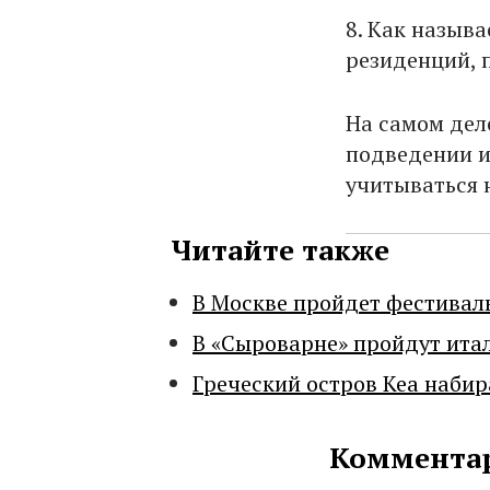
8. Как назыв
резиденций, 
На самом деле
подведении и
учитываться н
Читайте также
В Москве пройдет фестивал
В «Сыроварне» пройдут ита
Греческий остров Кеа набир
Комментар