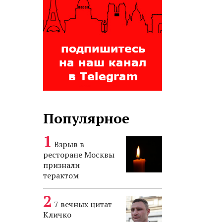
Популярное
Взрыв в
ресторане Москвы
признали
терактом
7 вечных цитат
Кличко