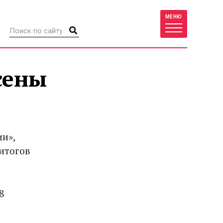
МЕНЮ
сены
ии»,
итогов
8