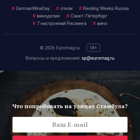
#
GermanWineDay
#
отели
#
Riesling Weeks Russia
#
виноделие
#
Санкт-Петербург
#
7 настроений Рислинга
#
вино
© 2026 Euromag.ru
18+
Вопросы и предложения:
sp@euromag.ru
Что попробовать на улицах Стамбула?