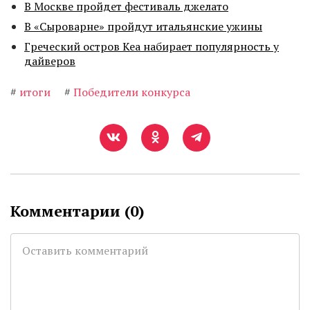
В Москве пройдет фестиваль джелато
В «Сыроварне» пройдут итальянские ужины
Греческий остров Кеа набирает популярность у
дайверов
#
итоги
#
Победители конкурса
Комментарии (
0
)