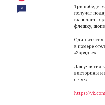
Три победите
9
получат пода
включает тер
флешку, шопе
Один из этих
в номере оте
«Зарядье».
Для участия 
викторины и 
сетях:
https://vk.co