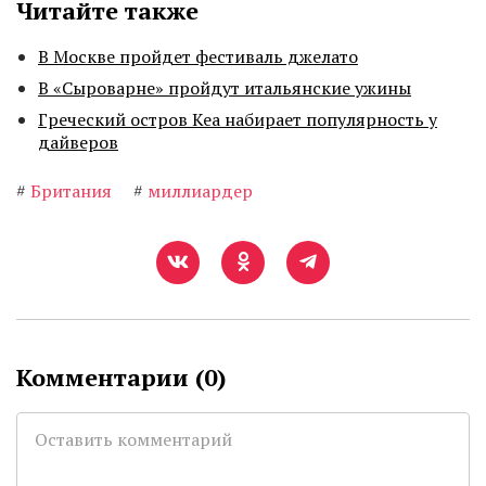
Читайте также
В Москве пройдет фестиваль джелато
В «Сыроварне» пройдут итальянские ужины
Греческий остров Кеа набирает популярность у
дайверов
#
Британия
#
миллиардер
Комментарии (
0
)