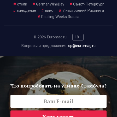
#
отели
#
GermanWineDay
#
Санкт-Петербург
#
виноделие
#
вино
#
7 настроений Рислинга
#
Riesling Weeks Russia
© 2026 Euromag.ru
18+
Вопросы и предложения:
sp@euromag.ru
Что попробовать на улицах Стамбула?
Хочу узнать