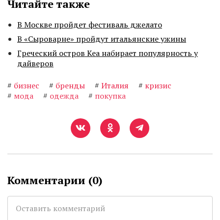
Читайте также
В Москве пройдет фестиваль джелато
В «Сыроварне» пройдут итальянские ужины
Греческий остров Кеа набирает популярность у
дайверов
#
бизнес
#
бренды
#
Италия
#
кризис
#
мода
#
одежда
#
покупка
Комментарии (
0
)