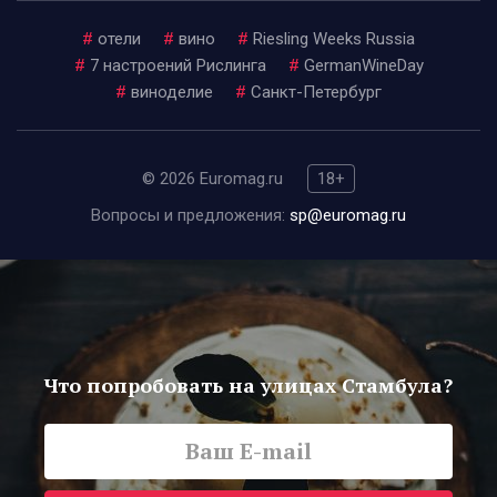
#
отели
#
вино
#
Riesling Weeks Russia
#
7 настроений Рислинга
#
GermanWineDay
#
виноделие
#
Санкт-Петербург
© 2026 Euromag.ru
18+
Вопросы и предложения:
sp@euromag.ru
Что попробовать на улицах Стамбула?