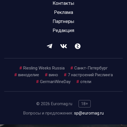
Контакты
Реклама
Партнеры
Редакция
#
Riesling Weeks Russia
#
Санкт-Петербург
#
виноделие
#
вино
#
7 настроений Рислинга
#
GermanWineDay
#
отели
© 2026 Euromag.ru
18+
Вопросы и предложения:
sp@euromag.ru