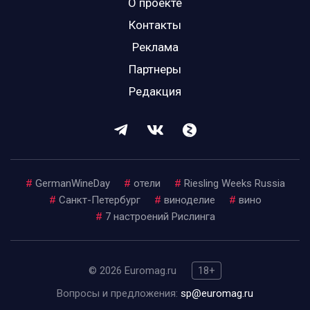
О проекте
Контакты
Реклама
Партнеры
Редакция
#
GermanWineDay
#
отели
#
Riesling Weeks Russia
#
Санкт-Петербург
#
виноделие
#
вино
#
7 настроений Рислинга
© 2026 Euromag.ru
18+
Вопросы и предложения:
sp@euromag.ru