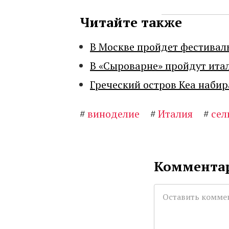
Читайте также
В Москве пройдет фестивал
В «Сыроварне» пройдут ита
Греческий остров Кеа набир
#
виноделие
#
Италия
#
сел
Комментар