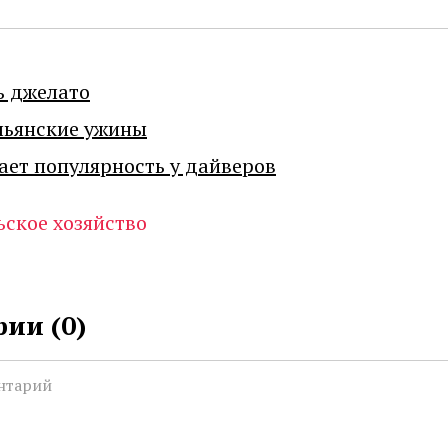
ь джелато
льянские ужины
ает популярность у дайверов
ьское хозяйство
ии (
0
)