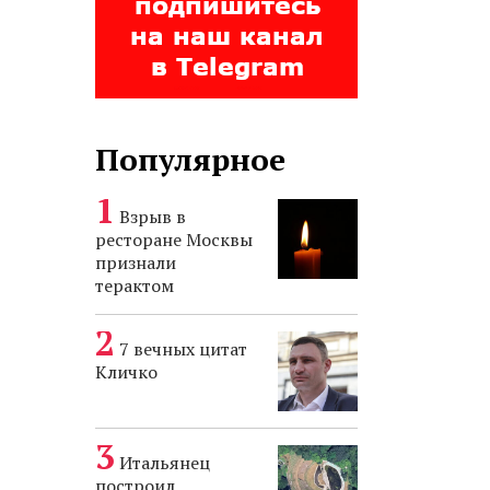
Популярное
Взрыв в
ресторане Москвы
признали
терактом
7 вечных цитат
Кличко
Итальянец
построил