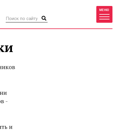
МЕНЮ
ки
ников
нни
в -
ть и