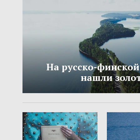
На русско-финской
нашли золо