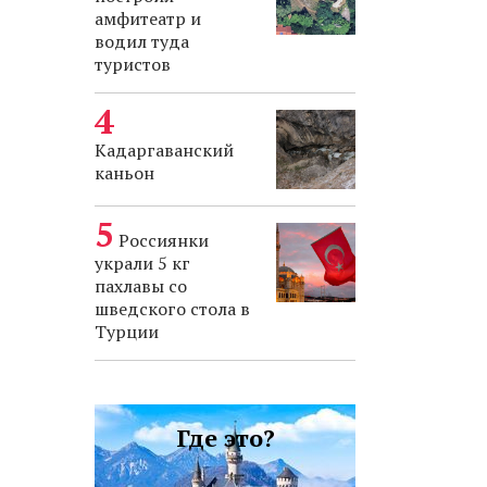
амфитеатр и
водил туда
туристов
Кадаргаванский
каньон
Россиянки
украли 5 кг
пахлавы со
шведского стола в
Турции
Где это?