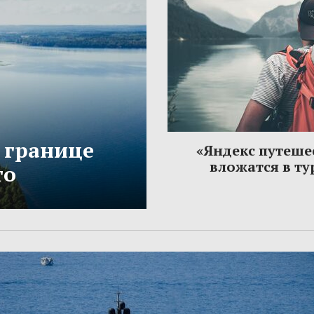
 границе
«Яндекс путеше
вложатся в т
то