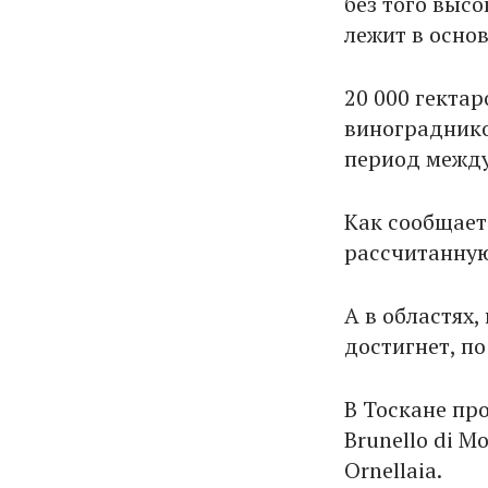
без того выс
лежит в осно
20 000 гекта
винограднико
период между
Как сообщает
рассчитанную
А в областях
достигнет, п
В Тоскане про
Brunello di Mo
Ornellaia.