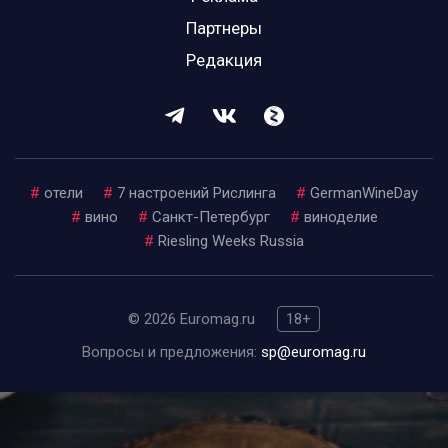
Партнеры
Редакция
#
отели
#
7 настроений Рислинга
#
GermanWineDay
#
вино
#
Санкт-Петербург
#
виноделие
#
Riesling Weeks Russia
© 2026 Euromag.ru
18+
Вопросы и предложения:
sp@euromag.ru