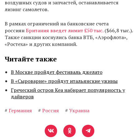
воздушных судов и запчастей, останавливается
лизинг самолетов.
В рамках ограничений на банковские счета
россиян
Британия введет лимит £50 тыс.
($66,8 тыс.).
Также санкции коснулись банка ВТБ, «Аэрофлота»,
«Ростеха» и других компаний.
Читайте также
В Москве пройдет фестиваль джелато
В «Сыроварне» пройдут итальянские ужины
Греческий остров Кеа набирает популярность у
дайверов
#
Германия
#
Россия
#
Украина