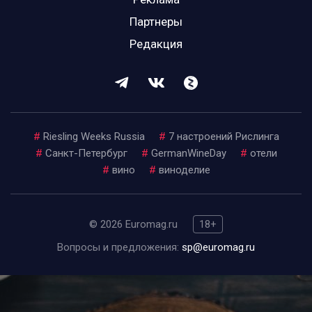
Партнеры
Редакция
#
Riesling Weeks Russia
#
7 настроений Рислинга
#
Санкт-Петербург
#
GermanWineDay
#
отели
#
вино
#
виноделие
© 2026 Euromag.ru
18+
Вопросы и предложения:
sp@euromag.ru