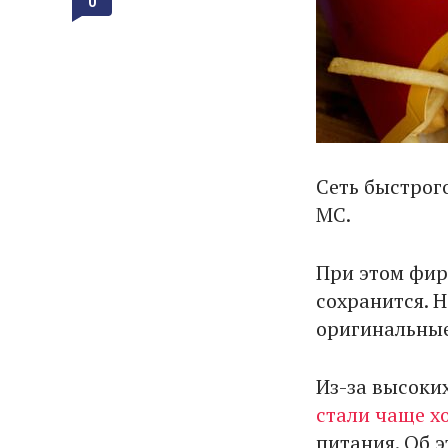
0
Сеть быстрог
MC.
При этом фир
сохранится. 
оригинальные
Из-за высоки
стали чаще х
питания. Об 