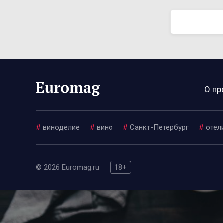
О пр
#
виноделие
#
вино
#
Санкт-Петербург
#
отел
© 2026 Euromag.ru
18+