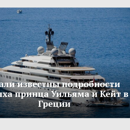
али известны подробности
ха принца Уильяма и Кейт в
Греции