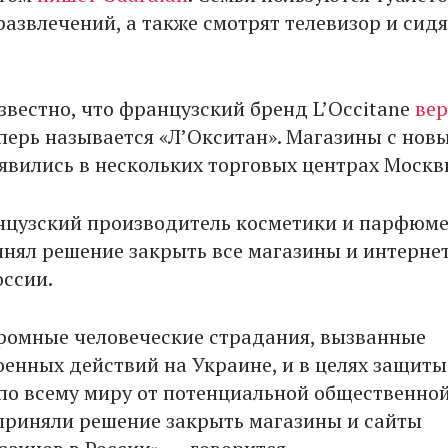
азвлечений, а также смотрят телевизор и сидя
звестно, что французский бренд L’Occitane
вер
перь называется «Л’Окситан». Магазины с нов
явились в нескольких торговых центрах Москв
нцузский производитель косметики и парфюм
ринял решение закрыть все магазины и интерне
оссии.
ромные человеческие страдания, вызванные
оенных действий на Украине, и в целях защит
по всему миру от потенциальной общественно
приняли решение закрыть магазины и сайты