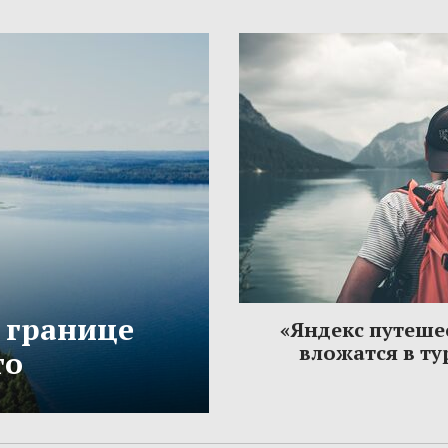
 границе
«Яндекс путеше
вложатся в т
то