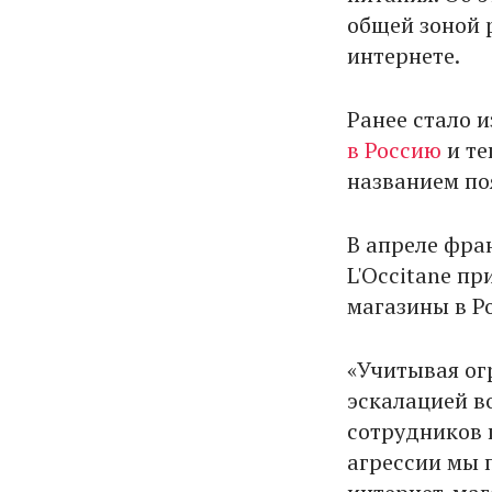
общей зоной р
интернете.
Ранее стало и
в Россию
и те
названием по
В апреле фра
L'Occitane п
магазины в Р
«Учитывая ог
эскалацией в
сотрудников 
агрессии мы 