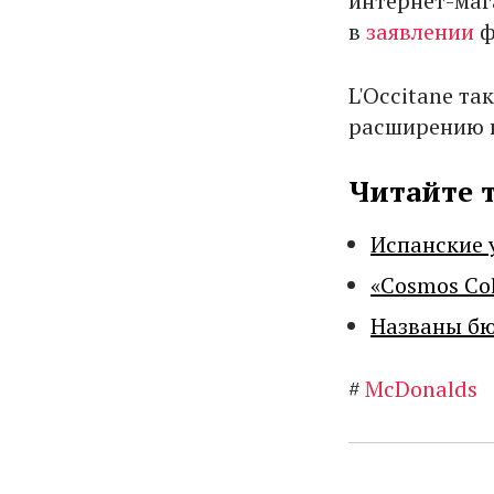
интернет-маг
в
заявлении
ф
L'Occitane т
расширению в
Читайте 
Испанские 
«Cosmos Co
Названы бю
#
McDonalds