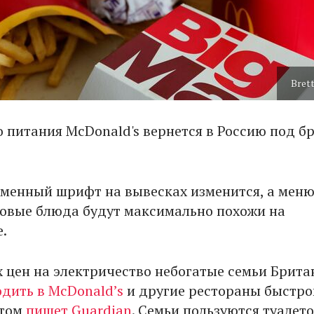
Brett
о питания McDonald's вернется в Россию под б
менный шрифт на вывесках изменится, а мен
Новые блюда будут максимально похожи на
.
х цен на электричество небогатые семьи Брита
одить в McDonald’s
и другие рестораны быстро
этом
пишет Guardian
. Семьи пользуются туалет