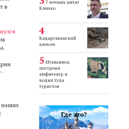
7 вечных цитат
т в
Кличко
нулся
Кадаргаванский
ым
каньон
ы.
Итальянец
ерии
построил
т-
амфитеатр и
водил туда
туристов
ы наших
й
Где это?